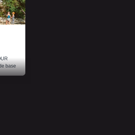
OUR
 de base