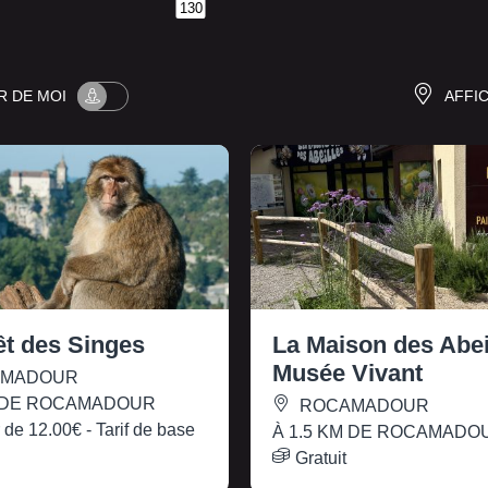
130
UR
DE MOI
AFFI
êt des Singes
La Maison des Abeil
Musée Vivant
MADOUR
M DE ROCAMADOUR
ROCAMADOUR
r de
12.00€
- Tarif de base
À 1.5 KM DE ROCAMADO
Gratuit