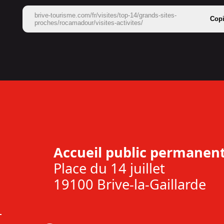
brive-tourisme.com/fr/visites/top-14/grands-sites-
Copi
proches/rocamadour/visites-activites/
Accueil public permanent
Place du 14 juillet
19100 Brive-la-Gaillarde