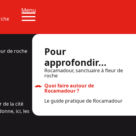
Menu
rche
Pour
eur de roche
approfondir...
Rocamadour, sanctuaire à fleur de
roche
Quoi faire autour de
Rocamadour ?
Le guide pratique de Rocamadour
 de la cité
onne, ici, les