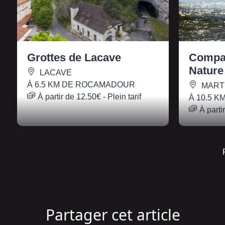
Grottes de Lacave
Compa
Nature
LACAVE
À 6.5 KM DE ROCAMADOUR
MART
À partir de
12.50€
- Plein tarif
À 10.5 
À parti
Partager cet article