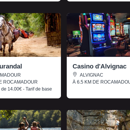
urandal
Casino d'Alvignac
MADOUR
ALVIGNAC
DE ROCAMADOUR
À 6.5 KM DE ROCAMADO
r de
14.00€
- Tarif de base