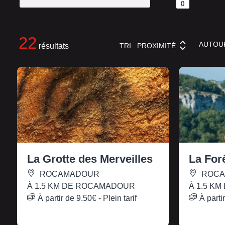
0
22
AUTO
TRI :
PROXIMITÉ
résultats
La Grotte des Merveilles
La For
ROCAMADOUR
ROCA
À 1.5 KM DE ROCAMADOUR
À 1.5 K
À partir de
9.50€
- Plein tarif
À parti