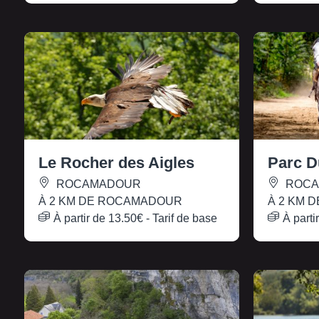
Le Rocher des Aigles
Parc D
ROCAMADOUR
ROCA
À 2 KM DE ROCAMADOUR
À 2 KM 
À partir de
13.50€
- Tarif de base
À parti