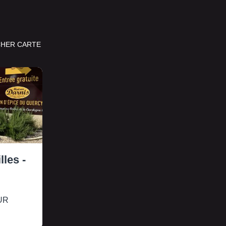
CHER CARTE
les -
UR