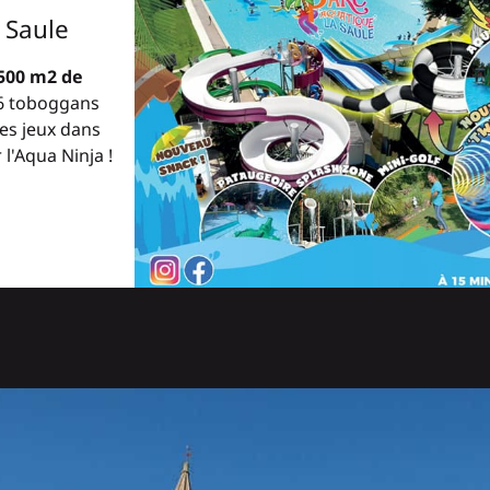
 Saule
500 m2 de
 6 toboggans
es jeux dans
l'Aqua Ninja !