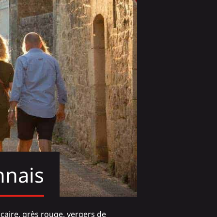
nnais
lcaire, grès rouge, vergers de