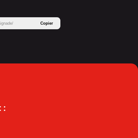
aignade/
Copier
 :