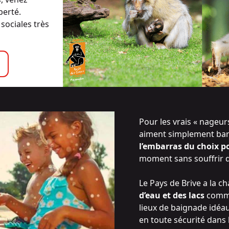
berté.
sociales très
Pour les vrais « nageu
aiment simplement barb
l’embarras du choix po
moment sans souffrir de
Le Pays de Brive a la c
d’eau et des lacs
com
lieux de baignade idé
en toute sécurité dans 