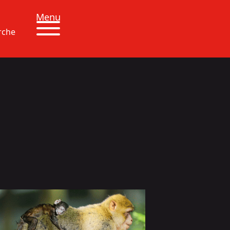
Menu
rche