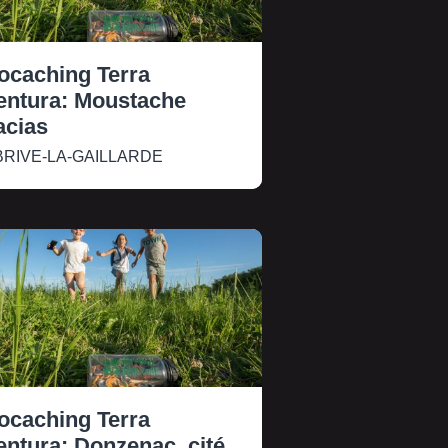
ocaching Terra
entura: Moustache
acias
RIVE-LA-GAILLARDE
ocaching Terra
entura: Donzenac, cité