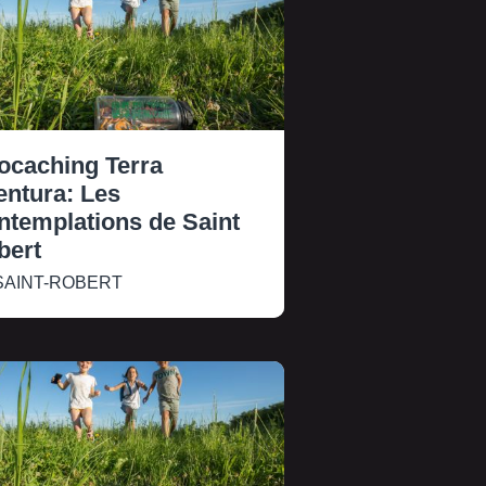
ocaching Terra
entura: Les
ntemplations de Saint
bert
AINT-ROBERT