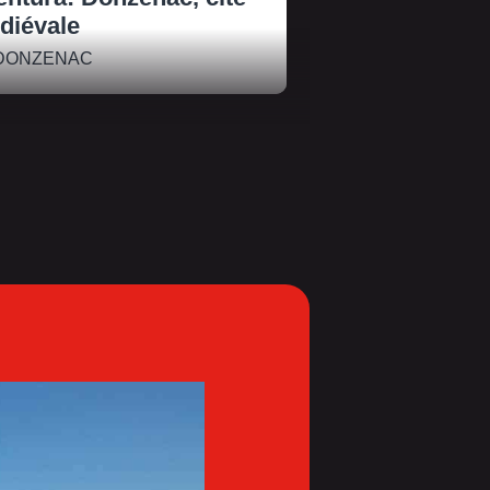
diévale
DONZENAC