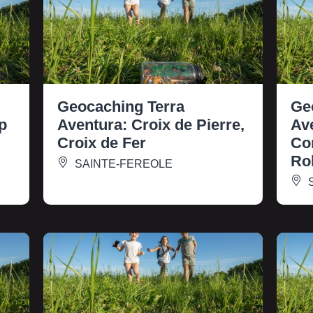
Geocaching Terra
Ge
p
Aventura: Croix de Pierre,
Av
Croix de Fer
Co
Ro
SAINTE-FEREOLE
S