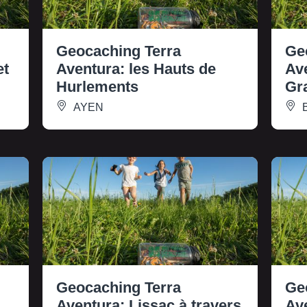
Geocaching Terra
Ge
et
Aventura: les Hauts de
Av
Hurlements
Gr
AYEN
B
Geocaching Terra
Ge
Aventura: Lissac à travers
Av