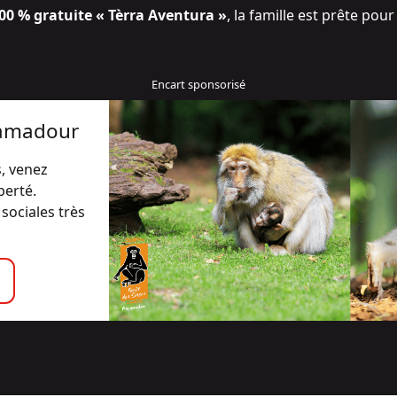
0 % gratuite « Tèrra Aventura »
, la famille est prête pour
camadour
, venez
berté.
sociales très