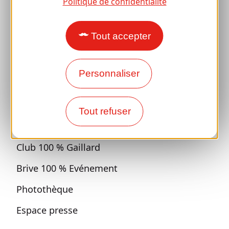
Politique de confidentialité
Retrouvailles et cousinades
Avec mon chien
Tout accepter
Toutes les idées séjours
Espace Pro
Personnaliser
Accueil de Groupes
Tout refuser
Séjours sportifs
Club 100 % Gaillard
Brive 100 % Evénement
Photothèque
Espace presse