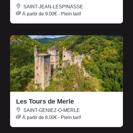
SAINT-JEAN-LESPINASSE
À partir de
9.00€
- Plein tarif
Les Tours de Merle
SAINT-GENIEZ-O-MERLE
À partir de
8.00€
- Plein tarif