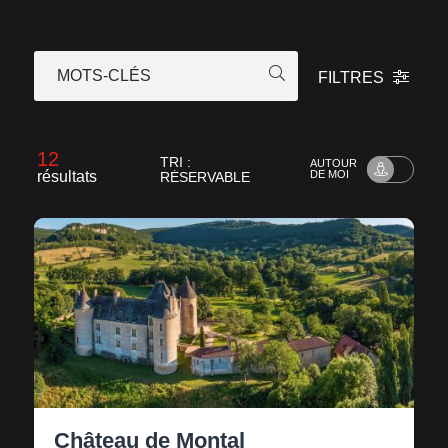
MOTS-CLÉS
FILTRES
12
TRI :
AUTOUR
résultats
DE MOI
RÉSERVABLE
Château de Montal