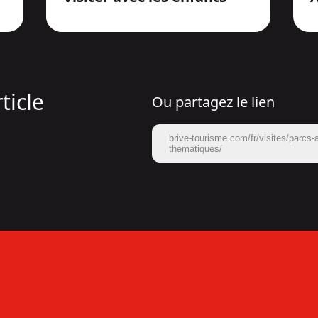
ticle
Ou partagez le lien
brive-tourisme.com/fr/visites/parcs-a
thematiques/