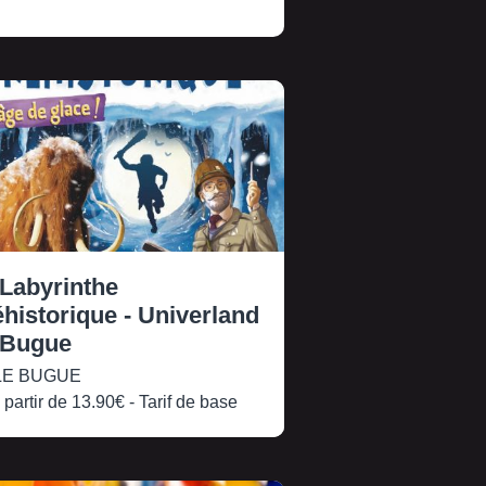
 Labyrinthe
historique - Univerland
 Bugue
E BUGUE
 partir de
13.90€
- Tarif de base