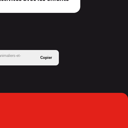
nimaliers-et-
Copier