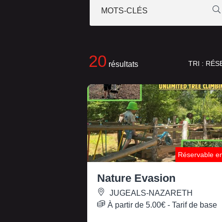
MOTS-CLÉS
20
TRI :
RÉS
résultats
Réservable en
Nature Evasion
JUGEALS-NAZARETH
À partir de
5.00€
- Tarif de base