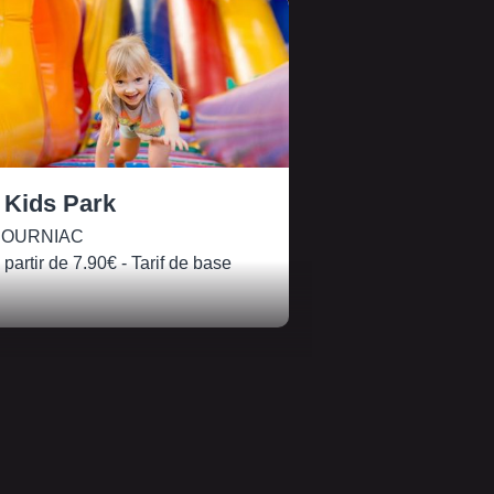
 Kids Park
OURNIAC
 partir de
7.90€
- Tarif de base