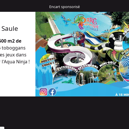
 Saule
500 m2 de
 6 toboggans
es jeux dans
l'Aqua Ninja !