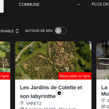
PLUS DE
AUTOUR
DE MOI
ERVABLE
 ligne
Réservable en ligne
Les Jardins de Colette et
La 
Mu
son labyrinthe
VARETZ
G