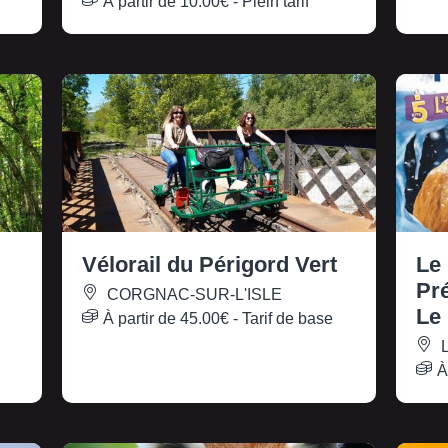
À partir de
10.00€
- Plein tarif
Vélorail du Périgord Vert
Le
Pré
CORGNAC-SUR-L'ISLE
Le
À partir de
45.00€
- Tarif de base
L
À