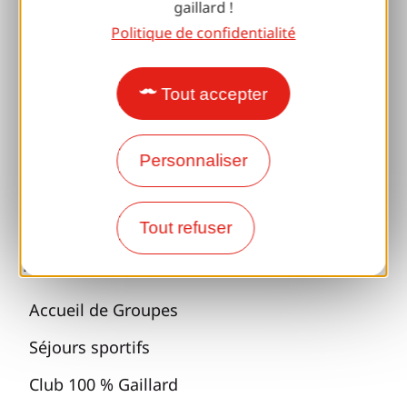
gaillard !
Séjours bien-être
Politique de confidentialité
Accessibilité
Voyager responsable
Tout accepter
Retrouvailles et cousinades
Personnaliser
Avec mon chien
Toutes les idées séjours
Tout refuser
Espace Pro
Accueil de Groupes
Séjours sportifs
Club 100 % Gaillard