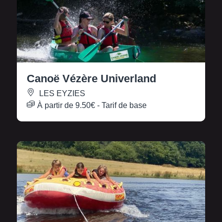
Canoë Vézère Univerland
LES EYZIES
À partir de
9.50€
- Tarif de base