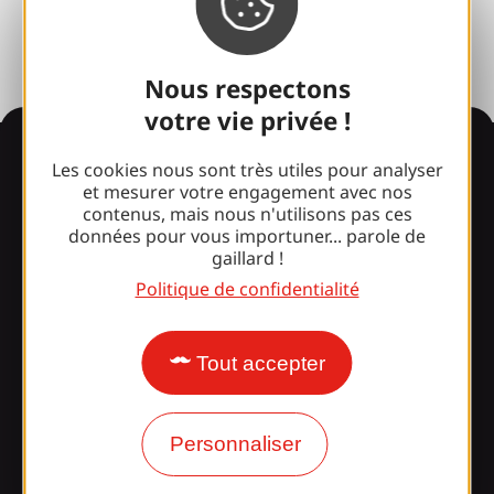
Espace presse
Nous respectons
votre vie privée !
Informations
Les cookies nous sont très utiles pour analyser
et mesurer votre engagement avec nos
contenus, mais nous n'utilisons pas ces
données pour vous importuner... parole de
Surpris par notre design ?
gaillard !
Politique de confidentialité
Nos horaires d'ouverture
Tout accepter
Accès et transports
Nos brochures
Personnaliser
Notre blog