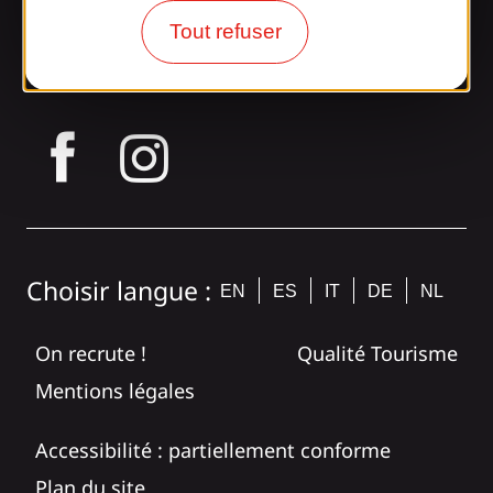
Rejoignez la
Tout refuser
bande Gaillarde !
tagram
Choisir langue :
EN
ES
IT
DE
NL
On recrute !
Qualité Tourisme
Mentions légales
Accessibilité : partiellement conforme
Plan du site