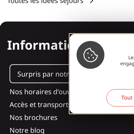
Toutes les idées séjours
Informations
Le
engag
Surpris par notre design ?
Nos horaires d'ouverture
Tout 
Accès et transports
Nos brochures
Notre blog