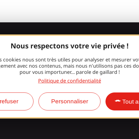
Rejoignez la
Nous respectons votre vie privée !
bande Gaillard
s cookies nous sont très utiles pour analyser et mesurer vo
ement avec nos contenus, mais nous n'utilisons pas ces d
pour vous importuner... parole de gaillard !
Politique de confidentialité
Facebook
Instagram
refuser
Personnaliser
Tout a