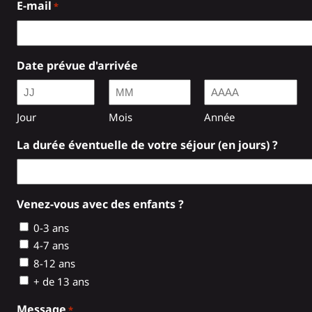
E-mail
*
Date prévue d'arrivée
Jour
Mois
Année
La durée éventuelle de votre séjour (en jours) ?
Venez-vous avec des enfants ?
0-3 ans
4-7 ans
8-12 ans
+ de 13 ans
Message
*