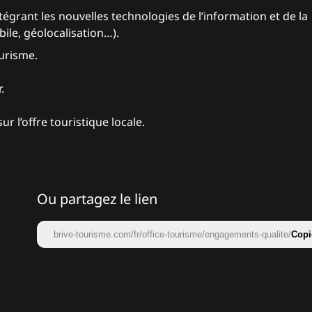
égrant les nouvelles technologies de l’information et de la
le, géolocalisation…).
urisme.
.
sur l’offre touristique locale.
Ou partagez le lien
brive-tourisme.com/fr/office-tourisme/engagements-qualite/
Copi