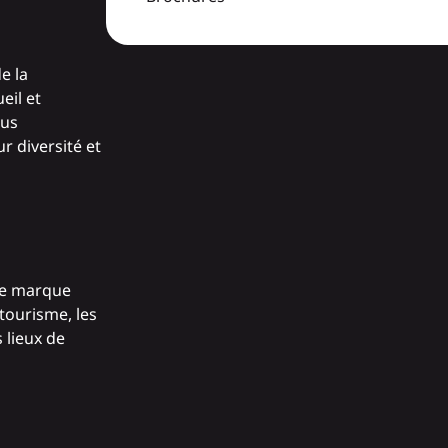
e la
eil et
ous
r diversité et
tte marque
tourisme, les
 lieux de