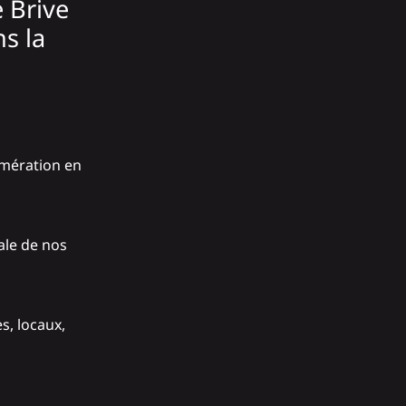
 Brive
s la
omération en
ale de nos
es, locaux,