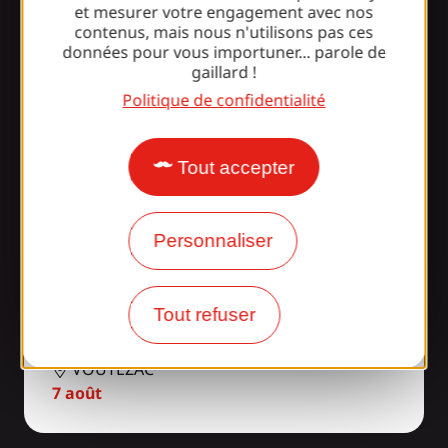
et mesurer votre engagement avec nos
contenus, mais nous n'utilisons pas ces
A la une
Ce week-end
Aujourd'hui
données pour vous importuner... parole de
gaillard !
Politique de confidentialité
Jeudi du Causse
LISSAC-SUR-COUZE
Tout accepter
6 août
Personnaliser
Descente en canoë commentée
Le Saillant - Saint Viance (Base
Tout refuser
Sports Loisirs Vézère)
VOUTEZAC
7 août