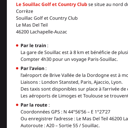
Le Souillac Golf et Country Club
se situe au nord d
Corrèze
Souillac Golf et Country Club
Le Mas Del Teil
46200 Lachapelle-Auzac
Par le train
:
La gare de Souillac est à 8 km et bénéficie de plusi
Compter 4h30 pour un voyage Paris-Souillac.
Par l'avion
:
l’aéroport de Brive Vallée de la Dordogne est à m
Liaisons : London Stansted, Paris, Ajaccio, Lyon.
Des taxis sont disponibles sur place à l’arrivée de
Les aéroports de Limoges et Toulouse se trouvent
Par la route
:
Coordonnées GPS : N 44°56’56 – E 1°27’27
Ou enregistrer l’adresse : Le Mas Del Teil 46200 
Autoroute : A20 – Sortie 55 / Souillac.