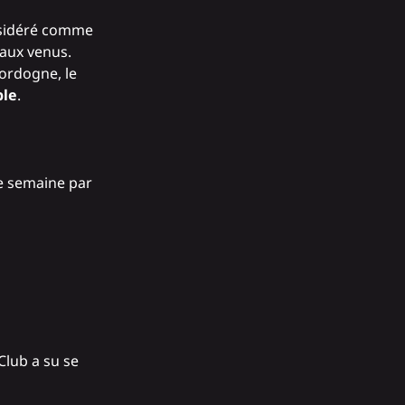
onsidéré comme
eaux venus.
Dordogne, le
ble
.
e semaine par
Club a su se