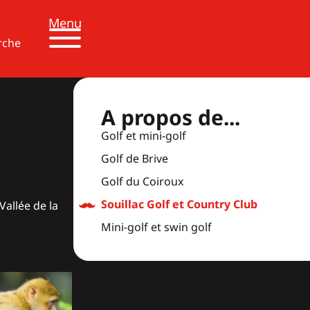
Menu
rche
A propos de...
Golf et mini-golf
Golf de Brive
Golf du Coiroux
Souillac Golf et Country Club
Vallée de la
Mini-golf et swin golf