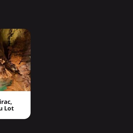
irac,
u Lot