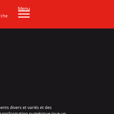
Menu
rche
ts divers et variés et des
 transformation numérique joue un