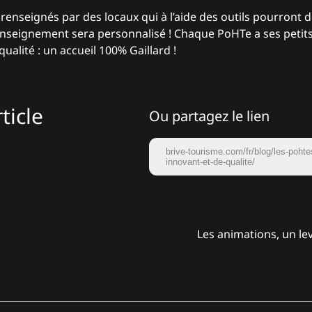
ont renseignés par des locaux qui à l’aide des outils pourro
enseignement sera personnalisé ! Chaque PoHTe a ses petits
alité : un accueil 100% Gaillard !
ticle
Ou partagez le lien
brive-tourisme.com/fr/blog/les-pohtes
innovant-et-de-qualite/
Les animations, un levi