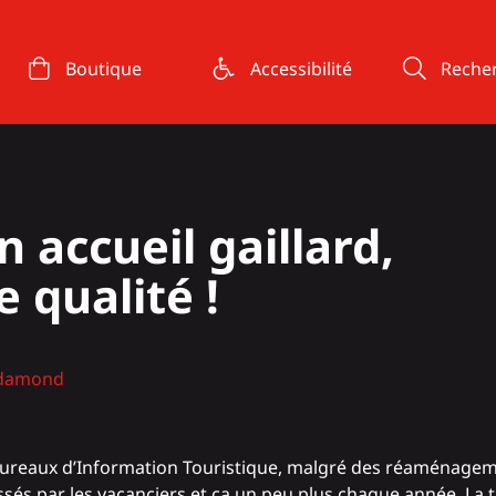
Boutique
Accessibilité
Reche
 accueil gaillard,
 qualité !
edamond
eaux d’Information Touristique, malgré des réaménagemen
sés par les vacanciers et ça un peu plus chaque année. La