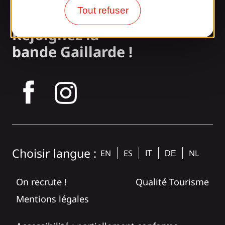
Notre blog
Tout refuser
Rejoignez la
bande Gaillarde !
tagram
Choisir langue :
EN
ES
NL
IT
DE
On recrute !
Qualité Tourisme
Mentions légales