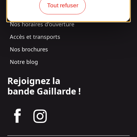
Surpris par notre design ?
Tout refuser
Nos horaires d'ouverture
Accès et transports
Nos brochures
Notre blog
Rejoignez la
bande Gaillarde !
tagram