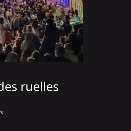
des ruelles
s :