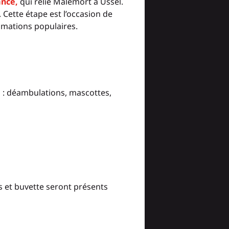
ance,
qui relie Malemort à Ussel.
 Cette étape est l’occasion de
nimations populaires.
s : déambulations, mascottes,
s et buvette seront présents