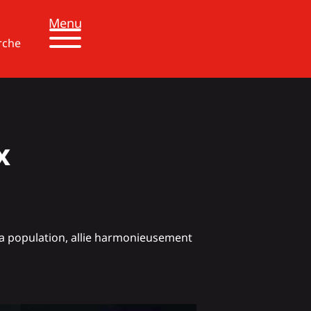
Menu
rche
x
sa population, allie harmonieusement