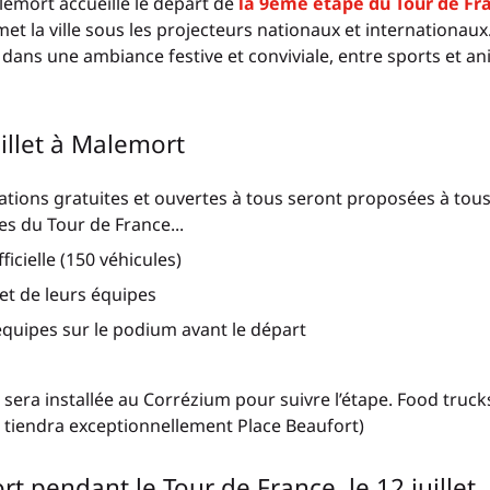
lemort accueille le départ de
la 9ème étape du Tour de Fr
 la ville sous les projecteurs nationaux et internationaux.
rs dans une ambiance festive et conviviale, entre sports et a
llet à Malemort
mations gratuites et ouvertes à tous seront proposées à tou
es du Tour de France...
ficielle (150 véhicules)
et de leurs équipes
équipes sur le podium avant le départ
sera installée au Corrézium pour suivre l’étape. Food truck
e tiendra exceptionnellement Place Beaufort)
t pendant le Tour de France, le 12 juillet