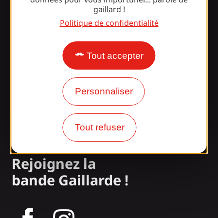
Informations
gaillard !
Politique de confidentialité
Surpris par notre design ?
Tout accepter
Nos horaires d'ouverture
Personnaliser
Accès et transports
Nos brochures
Tout refuser
Notre blog
Rejoignez la
bande Gaillarde !