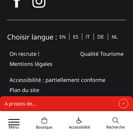
tagram
Choisir langue :
EN
ES
NL
IT
DE
On recrute !
Qualité Tourisme
Mentions légales
Accessibilité : partiellement conforme
Plan du site
A propos de...
Fleurons de filières
Blédina
Menu
Boutique
Accessibilité
Recherche