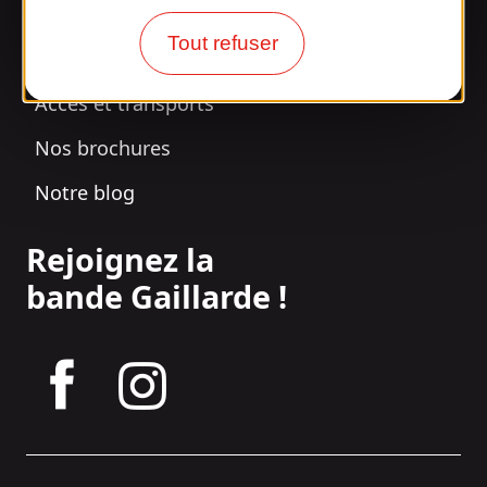
Tout refuser
Nos horaires d'ouverture
Accès et transports
Nos brochures
Notre blog
Rejoignez la
bande Gaillarde !
tagram