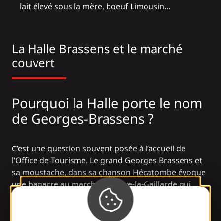
lait élevé sous la mère, boeuf Limousin...
La Halle Brassens et le marché
couvert
Pourquoi la Halle porte le nom
de Georges-Brassens ?
C’est une question souvent posée à l’accueil de
l’Office de Tourisme. Le grand Georges Brassens et
sa moustache, dans sa chanson
Hécatombe
évoque
une bagarre au marché de Brive-la-Gaillarde qui
aurait mal tourné. Un mauvais souvenir de son
passage à Brive ? A la recherche d’une rime avec
“Gaillarde”? Mais Georges ne serait venu qu’une