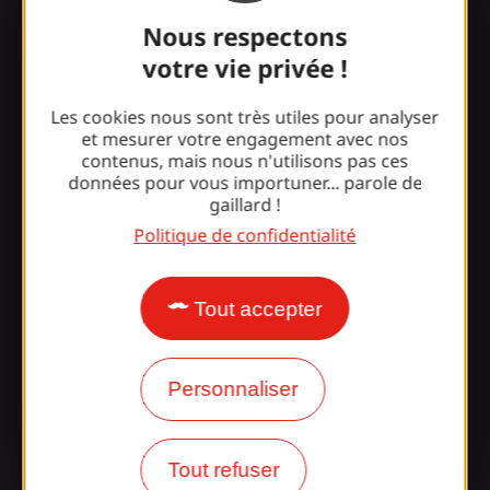
seule fois à Brive et ce.. bien avant l’écriture de sa
Nous respectons
chanson…
votre vie privée !
Les cookies nous sont très utiles pour analyser
et mesurer votre engagement avec nos
«
Ici, tout est bon et ça
contenus, mais nous n'utilisons pas ces
donne envie de
données pour vous importuner... parole de
gaillard !
cuisiner
»
Politique de confidentialité
Tels étaient les mots de Luana Belmondo à la
découverte de cet incroyable étal de saveurs
Tout accepter
gourmandes.
Il est 7h...Brive s’éveille. Par tous les temps, les
Personnaliser
producteurs et autres marchands ambulants
commencent à s’installer. Le marché prend forme
petit à petit. Une palette de couleurs et de saveurs
Tout refuser
se mêlent.