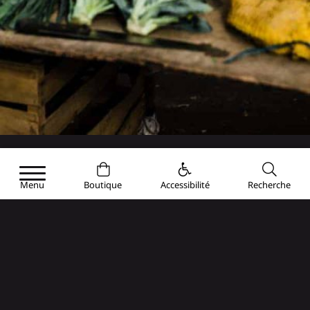
Menu
Boutique
Accessibilité
Recherche
BON PLAN
Régalez-vous au marché de
Brive !