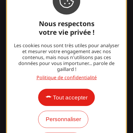
Nous respectons
Surpris par notre design ?
votre vie privée !
Nos horaires d'ouverture
Les cookies nous sont très utiles pour analyser
et mesurer votre engagement avec nos
Accès et transports
contenus, mais nous n'utilisons pas ces
données pour vous importuner... parole de
Nos brochures
gaillard !
Politique de confidentialité
Notre blog
Rejoignez la
Tout accepter
bande Gaillarde !
Personnaliser
tagram