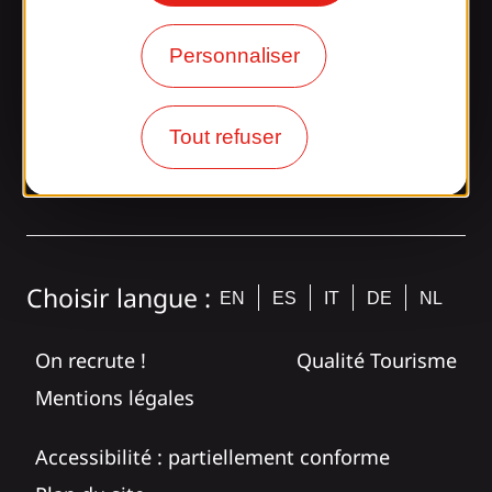
Rejoignez la
Personnaliser
bande Gaillarde !
Tout refuser
tagram
Choisir langue :
EN
ES
IT
DE
NL
On recrute !
Qualité Tourisme
Mentions légales
Accessibilité : partiellement conforme