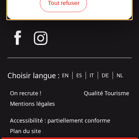
Rejoignez la
Tout refuser
bande Gaillarde !
tagram
Choisir langue :
EN
ES
NL
IT
DE
On recrute !
Qualité Tourisme
Mentions légales
Accessibilité : partiellement conforme
Plan du site