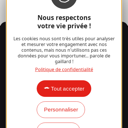
Nous respectons
votre vie privée !
Informations
Les cookies nous sont très utiles pour analyser
et mesurer votre engagement avec nos
contenus, mais nous n'utilisons pas ces
données pour vous importuner... parole de
Surpris par notre design ?
gaillard !
Politique de confidentialité
Nos horaires d'ouverture
Accès et transports
Tout accepter
Nos brochures
Personnaliser
Notre blog