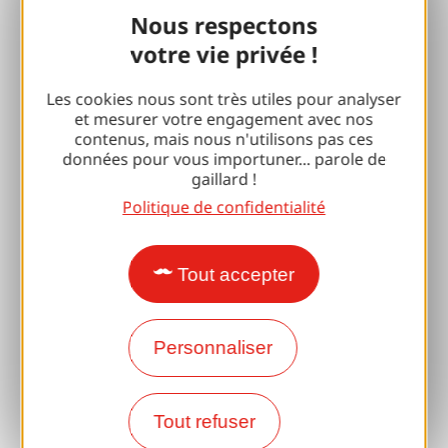
Nous respectons
Retrouvailles et cousinades
votre vie privée !
Avec mon chien
Les cookies nous sont très utiles pour analyser
et mesurer votre engagement avec nos
Toutes les idées séjours
contenus, mais nous n'utilisons pas ces
données pour vous importuner... parole de
Espace Pro
gaillard !
Politique de confidentialité
Accueil de Groupes
Séjours sportifs
Tout accepter
Club 100 % Gaillard
Personnaliser
Brive 100 % Evénement
Photothèque
Tout refuser
Espace presse