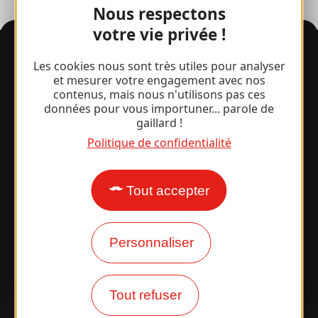
Nous respectons
votre vie privée !
Informations
Les cookies nous sont très utiles pour analyser
et mesurer votre engagement avec nos
contenus, mais nous n'utilisons pas ces
données pour vous importuner... parole de
Surpris par notre design ?
gaillard !
Politique de confidentialité
Nos horaires d'ouverture
Accès et transports
Tout accepter
Nos brochures
Personnaliser
Notre blog
Rejoignez la
Tout refuser
bande Gaillarde !