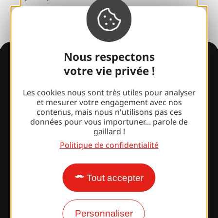
Nous respectons
Informations
votre vie privée !
Les cookies nous sont très utiles pour analyser
et mesurer votre engagement avec nos
Surpris par notre design ?
contenus, mais nous n'utilisons pas ces
données pour vous importuner... parole de
gaillard !
Nos horaires d'ouverture
Politique de confidentialité
Accès et transports
Nos brochures
Tout accepter
Notre blog
Personnaliser