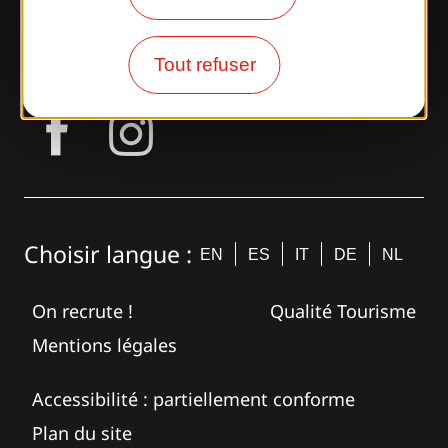
Rejoignez la
bande Gaillarde !
Tout refuser
tagram
Choisir langue :
EN
ES
IT
DE
NL
On recrute !
Qualité Tourisme
Mentions légales
Accessibilité : partiellement conforme
Plan du site