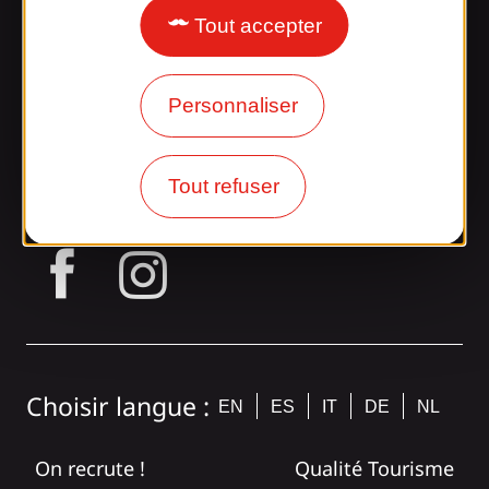
Tout accepter
Nos brochures
Notre blog
Personnaliser
Rejoignez la
bande Gaillarde !
Tout refuser
tagram
Choisir langue :
EN
ES
IT
DE
NL
On recrute !
Qualité Tourisme