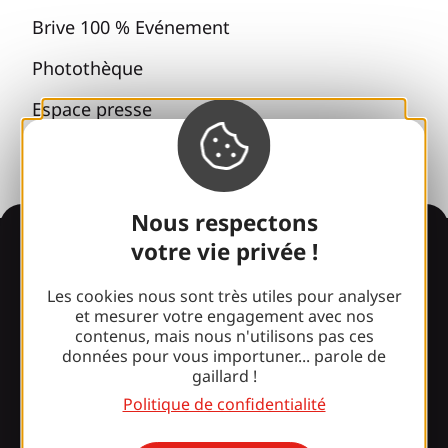
Brive 100 % Evénement
Photothèque
Espace presse
Nous respectons
Informations
votre vie privée !
Les cookies nous sont très utiles pour analyser
et mesurer votre engagement avec nos
Surpris par notre design ?
contenus, mais nous n'utilisons pas ces
données pour vous importuner... parole de
gaillard !
Nos horaires d'ouverture
Politique de confidentialité
Accès et transports