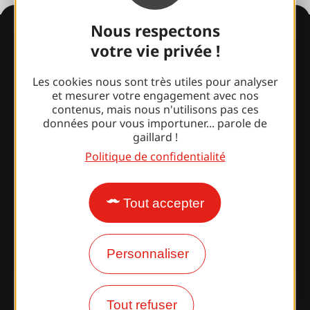
Nous respectons
Informations
votre vie privée !
Les cookies nous sont très utiles pour analyser
Surpris par notre design ?
et mesurer votre engagement avec nos
contenus, mais nous n'utilisons pas ces
données pour vous importuner... parole de
gaillard !
Nos horaires d'ouverture
Politique de confidentialité
Accès et transports
Nos brochures
Tout accepter
Notre blog
Personnaliser
Rejoignez la
bande Gaillarde !
Tout refuser