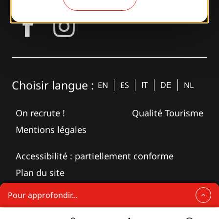
tagram
Choisir langue :
EN
ES
NL
IT
DE
On recrute !
Qualité Tourisme
Mentions légales
Accessibilité : partiellement conforme
Plan du site
Pour approfondir...
L’engagement eco-responsable du territoire