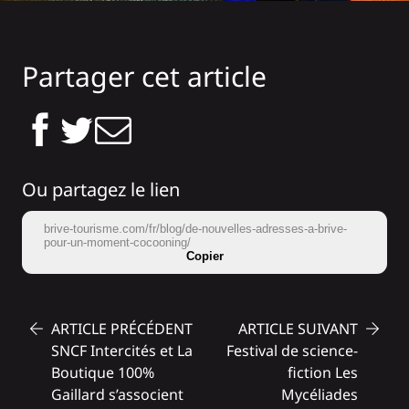
Partager cet article
Ou partagez le lien
brive-tourisme.com/fr/blog/de-nouvelles-adresses-a-brive-
pour-un-moment-cocooning/
Copier
ARTICLE PRÉCÉDENT
ARTICLE SUIVANT
SNCF Intercités et La
Festival de science-
Boutique 100%
fiction Les
Gaillard s’associent
Mycéliades