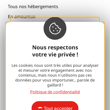
Tous nos hébergements
En amoureux
En famille
Séjours bien-être
Nous respectons
Accessibilité
votre vie privée !
Voyager responsable
Les cookies nous sont très utiles pour analyser
Retrouvailles et cousinades
et mesurer votre engagement avec nos
contenus, mais nous n'utilisons pas ces
Avec mon chien
données pour vous importuner... parole de
gaillard !
Toutes les idées séjours
Politique de confidentialité
Espace Pro
Tout accepter