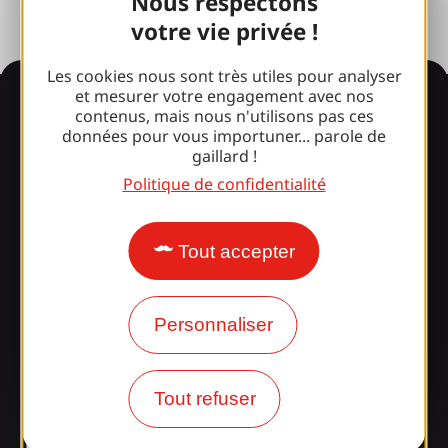
Nous respectons
votre vie privée !
Les cookies nous sont très utiles pour analyser
et mesurer votre engagement avec nos
Informations
contenus, mais nous n'utilisons pas ces
données pour vous importuner... parole de
gaillard !
Politique de confidentialité
Surpris par notre design ?
Tout accepter
Nos horaires d'ouverture
Accès et transports
Personnaliser
Nos brochures
Notre blog
Tout refuser
Rejoignez la