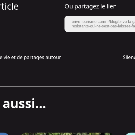
ticle
Ou partagez le lien
brive-tourisme.com/fr/blog/brive-la-ga
resistants-qui-ne-sest-pas-laissee-fa
de vie et de partages autour
Silen
aussi...