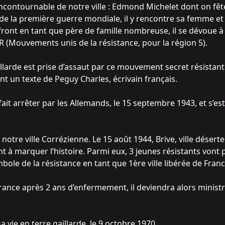
e incontournable de notre ville : Edmond Michelet dont on fê
 de la première guerre mondiale, il y rencontre sa femme et s
front en tant que père de famille nombreuse, il se dévoue à l
R (Mouvements unis de la résistance, pour la région 5).
-Gaillarde est prise d’assaut par ce mouvement secret résista
nt un texte de Peguy Charles, écrivain français.
it arrêter par les Allemands, le 15 septembre 1943, et s’es
de notre ville Corrézienne. Le 15 août 1944, Brive, ville déser
t à marquer l’histoire. Parmi eux, 3 jeunes résistants vont 
mbole de la résistance en tant que 1ère ville libérée de Franc
ance après 2 ans d’enfermement, il deviendra alors ministre
a vie en terre gaillarde, le 9 octobre 1970.