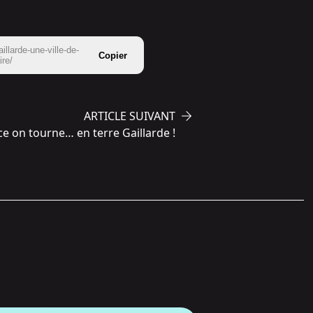
illarde-une-ville-de-
Copier
ire/
ARTICLE SUIVANT
ce on tourne… en terre Gaillarde !