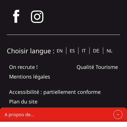
tagram
Choisir langue :
EN
ES
NL
IT
DE
On recrute !
Qualité Tourisme
Mentions légales
Accessibilité : partiellement conforme
Plan du site
A propos de...
Brive fête Noël