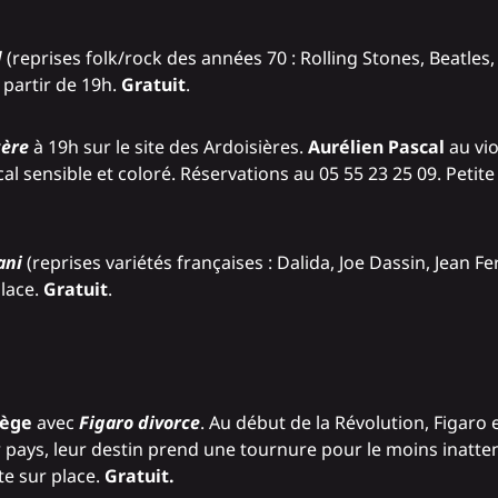
d
(reprises folk/rock des années 70 : Rolling Stones, Beatles
 partir de 19h.
Gratuit
.
zère
à 19h sur le site des Ardoisières.
Aurélien Pascal
au vio
 sensible et coloré. Réservations au 05 55 23 25 09. Petite 
ani
(reprises variétés françaises : Dalida, Joe Dassin, Jean Fe
place.
Gratuit
.
zège
avec
Figaro divorce
. Au début de la Révolution, Figaro
eur pays, leur destin prend une tournure pour le moins inatte
te sur place.
Gratuit.