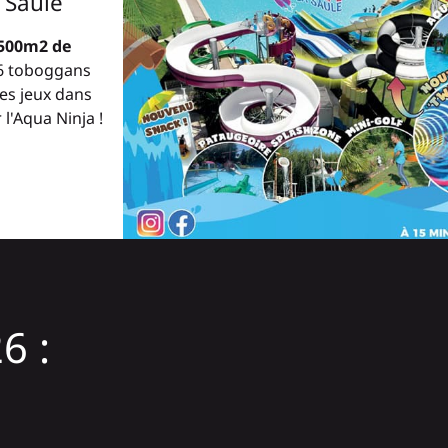
 Saule
500m2 de
 6 toboggans
es jeux dans
l'Aqua Ninja !
6 :