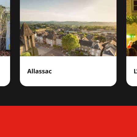
Allassac
L