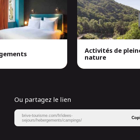
Activités de plein
gements
nature
Ou partagez le lien
brive-tourisme.com/fr/idees-
Cop
sejours/hebergements/campings/