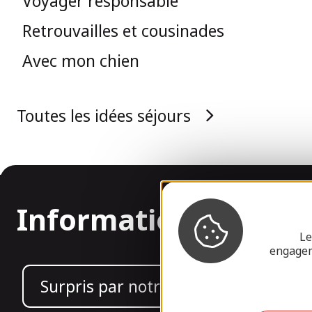
Voyager responsable
Retrouvailles et cousinades
Avec mon chien
Toutes les idées séjours
Informations
Le
engagem
Surpris par notre design ?