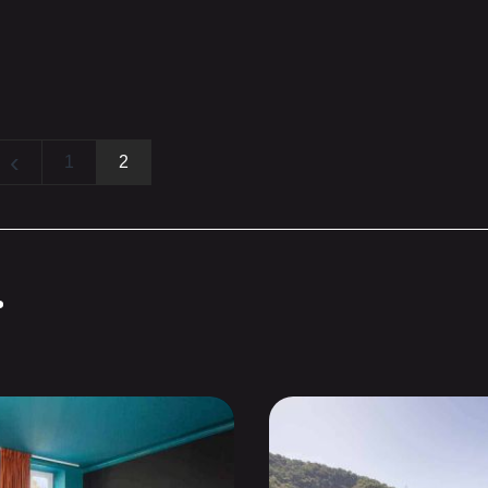
‹
1
2
.