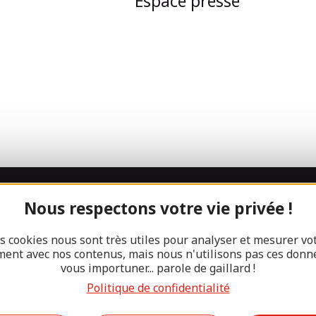
Espace presse
Nous respectons votre vie privée !
Rejoignez la
s cookies nous sont très utiles pour analyser et mesurer vo
bande Gaillard
ent avec nos contenus, mais nous n'utilisons pas ces donn
vous importuner... parole de gaillard !
Politique de confidentialité