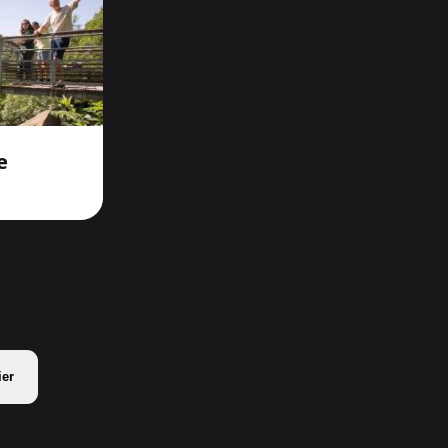
e
ier