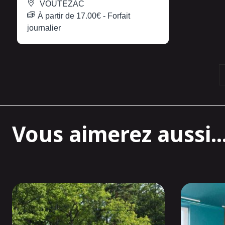
VOUTEZAC
À partir de
17.00€
- Forfait
journalier
Vous aimerez aussi..