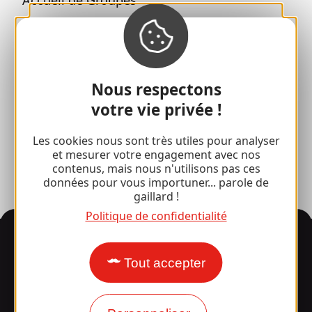
Séjours sportifs
Club 100 % Gaillard
Brive 100 % Evénement
Nous respectons
votre vie privée !
Photothèque
Les cookies nous sont très utiles pour analyser
Espace presse
et mesurer votre engagement avec nos
contenus, mais nous n'utilisons pas ces
données pour vous importuner... parole de
gaillard !
Politique de confidentialité
Informations
Tout accepter
Surpris par notre design ?