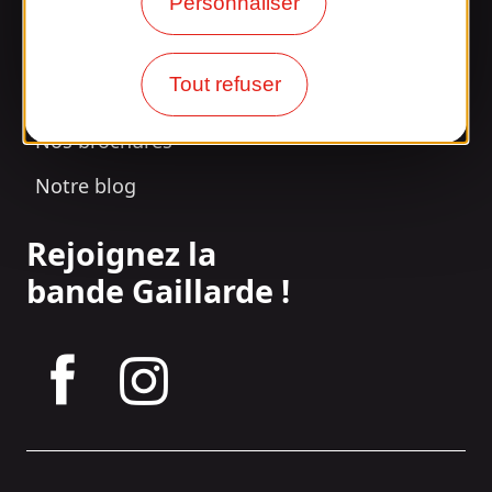
Personnaliser
Nos horaires d'ouverture
Tout refuser
Accès et transports
Nos brochures
Notre blog
Rejoignez la
bande Gaillarde !
tagram