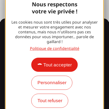
Nous respectons
votre vie privée !
Les cookies nous sont très utiles pour analyser
et mesurer votre engagement avec nos
Informations
contenus, mais nous n'utilisons pas ces
données pour vous importuner... parole de
gaillard !
Politique de confidentialité
Surpris par notre design ?
Tout accepter
Nos horaires d'ouverture
Accès et transports
Personnaliser
Nos brochures
Notre blog
Tout refuser