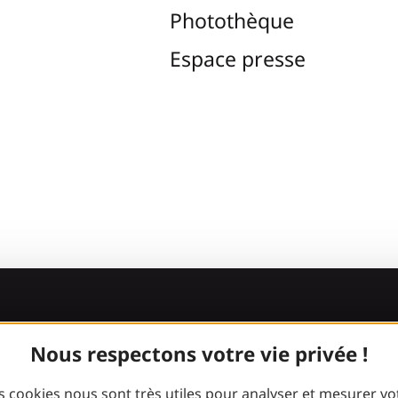
Photothèque
Espace presse
Rejoignez la
Nous respectons votre vie privée !
bande Gaillard
s cookies nous sont très utiles pour analyser et mesurer vo