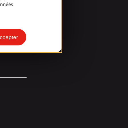
onnées
ccepter