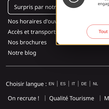
engag
Surpris par notre design ?
Nos horaires d'ouverture
Accès et transports
Tout 
Nos brochures
Notre blog
Choisir langue :
EN
ES
IT
DE
NL
On recrute !
Qualité Tourisme
M