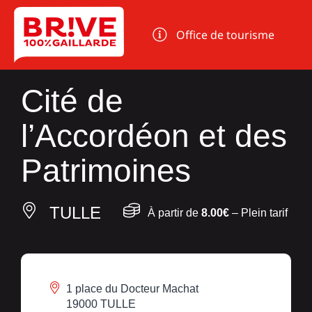
Panneau de gestion des cookies
Office de tourisme
Cité de
l’Accordéon et des
Patrimoines
TULLE
À partir de
8.00€
– Plein tarif
1 place du Docteur Machat
19000 TULLE