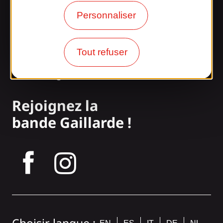
Nos horaires d'ouverture
Personnaliser
Accès et transports
Tout refuser
Nos brochures
Notre blog
Rejoignez la
bande Gaillarde !
tagram
Choisir langue :