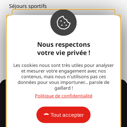
Séjours sportifs
Club 100 % Gaillard
Brive 100 % Evénement
Photothèque
Nous respectons
votre vie privée !
Espace presse
Les cookies nous sont très utiles pour analyser
et mesurer votre engagement avec nos
contenus, mais nous n'utilisons pas ces
données pour vous importuner... parole de
gaillard !
Informations
Politique de confidentialité
Tout accepter
Surpris par notre design ?