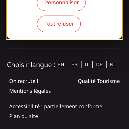
Personnaliser
bande Gaillarde !
Tout refuser
tagram
Choisir langue :
EN
ES
IT
DE
NL
On recrute !
Qualité Tourisme
Mentions légales
Accessibilité : partiellement conforme
Plan du site