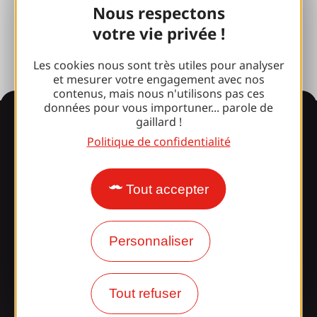
Nous respectons
Espace presse
votre vie privée !
Les cookies nous sont très utiles pour analyser
et mesurer votre engagement avec nos
contenus, mais nous n'utilisons pas ces
données pour vous importuner... parole de
Informations
gaillard !
Politique de confidentialité
Surpris par notre design ?
Tout accepter
Nos horaires d'ouverture
Personnaliser
Accès et transports
Nos brochures
Tout refuser
Notre blog