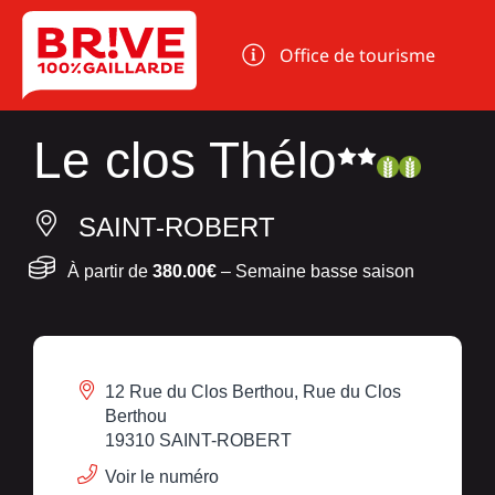
Panneau de gestion des cookies
Office de tourisme
Le clos Thélo
SAINT-ROBERT
À partir de
380.00€
– Semaine basse saison
12 Rue du Clos Berthou, Rue du Clos
Berthou
19310 SAINT-ROBERT
Voir le numéro