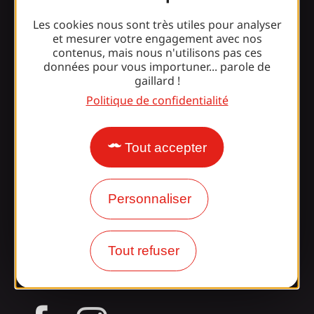
Informations
Les cookies nous sont très utiles pour analyser
et mesurer votre engagement avec nos
contenus, mais nous n'utilisons pas ces
Surpris par notre design ?
données pour vous importuner... parole de
gaillard !
Politique de confidentialité
Nos horaires d'ouverture
Accès et transports
Tout accepter
Nos brochures
Notre blog
Personnaliser
Rejoignez la
Tout refuser
bande Gaillarde !