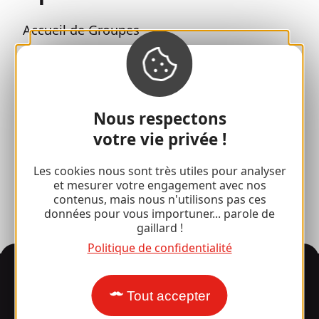
Accueil de Groupes
Séjours sportifs
Club 100 % Gaillard
Nous respectons
Brive 100 % Evénement
votre vie privée !
Photothèque
Les cookies nous sont très utiles pour analyser
Espace presse
et mesurer votre engagement avec nos
contenus, mais nous n'utilisons pas ces
données pour vous importuner... parole de
gaillard !
Politique de confidentialité
Informations
Tout accepter