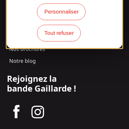
Surpris par notre design ?
Personnaliser
Nos horaires d'ouverture
Tout refuser
Accès et transports
Nos brochures
Notre blog
Rejoignez la
bande Gaillarde !
tagram