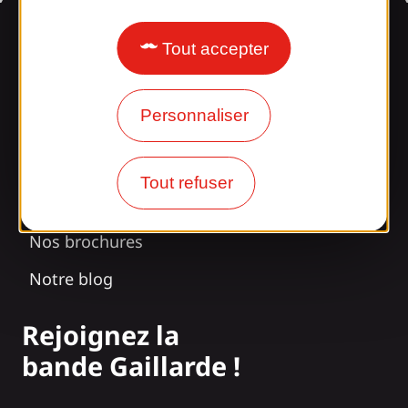
Informations
Tout accepter
Surpris par notre design ?
Personnaliser
Nos horaires d'ouverture
Tout refuser
Accès et transports
Nos brochures
Notre blog
Rejoignez la
bande Gaillarde !