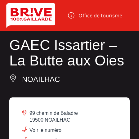
Panneau de gestion des cookies
Office de tourisme
GAEC Issartier –
La Butte aux Oies
NOAILHAC
99 chemin de Baladre
19500 NOAILHAC
Voir le numéro