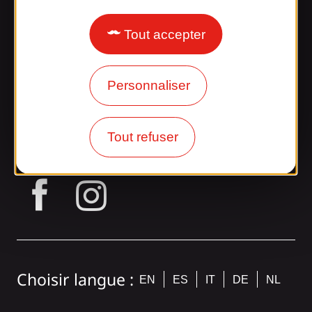
Accès et transports
Tout accepter
Nos brochures
Notre blog
Personnaliser
Rejoignez la
bande Gaillarde !
Tout refuser
tagram
Choisir langue :
EN
ES
IT
DE
NL