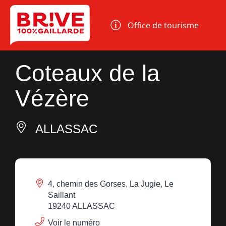
Panneau de gestion des cookies
Office de tourisme
Coteaux de la
Vézère
ALLASSAC
4, chemin des Gorses, La Jugie, Le
Saillant
19240 ALLASSAC
Voir le numéro