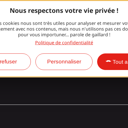
Rejoignez la
Nous respectons votre vie privée !
bande Gaillard
s cookies nous sont très utiles pour analyser et mesurer vo
ement avec nos contenus, mais nous n'utilisons pas ces d
pour vous importuner... parole de gaillard !
Politique de confidentialité
Facebook
Instagram
refuser
Personnaliser
Tout a