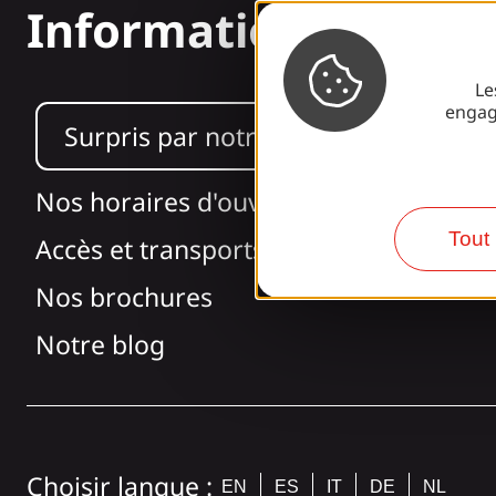
Informations
Le
engag
Surpris par notre design ?
Nos horaires d'ouverture
Tout 
Accès et transports
Nos brochures
Notre blog
Choisir langue :
EN
ES
IT
DE
NL