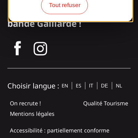
Tout refuser
Rejoignez la
bande Gaillarde !
tagram
Choisir langue :
EN
ES
NL
IT
DE
On recrute !
Qualité Tourisme
Mentions légales
Accessibilité : partiellement conforme