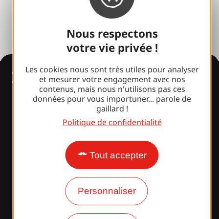
Espace presse
Nous respectons
votre vie privée !
Les cookies nous sont très utiles pour analyser
Informations
et mesurer votre engagement avec nos
contenus, mais nous n'utilisons pas ces
données pour vous importuner... parole de
gaillard !
Surpris par notre design ?
Politique de confidentialité
Nos horaires d'ouverture
Tout accepter
Accès et transports
Nos brochures
Personnaliser
Notre blog