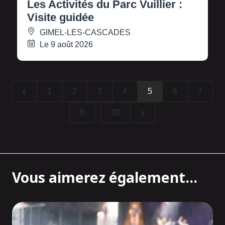
Les Activités du Parc Vuillier :
Visite guidée
GIMEL-LES-CASCADES
Le 9 août 2026
‹
1
2
3
4
5
6
7
...
›
8
20
Vous aimerez également...