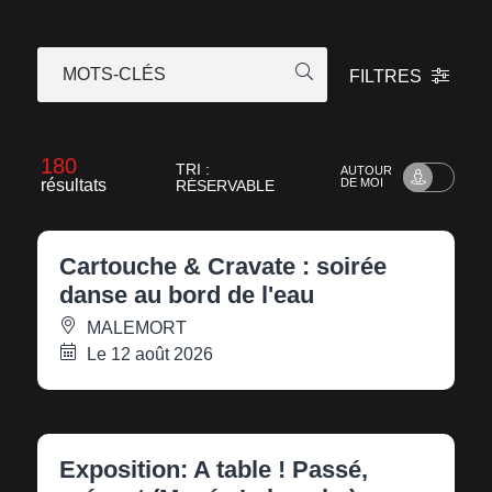
MOTS-CLÉS
FILTRES
180
TRI :
AUTOUR
résultats
DE MOI
RÉSERVABLE
Cartouche & Cravate : soirée
danse au bord de l'eau
MALEMORT
Le 12 août 2026
Exposition: A table ! Passé,