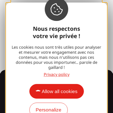
Sports breaks
100% Gaillard Club
Brive 100% Event
Nous respectons
votre vie privée !
Photo library
Press room
Les cookies nous sont très utiles pour analyser
et mesurer votre engagement avec nos
contenus, mais nous n'utilisons pas ces
données pour vous importuner... parole de
gaillard !
Privacy policy
Information
Allow all cookies
Surprised by our design?
Personalize