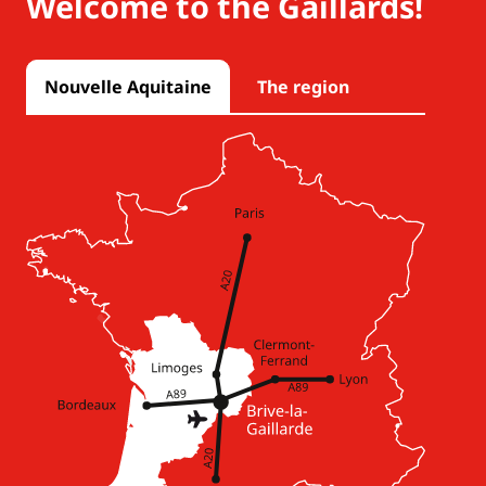
Welcome to the Gaillards!
Nouvelle Aquitaine
The region