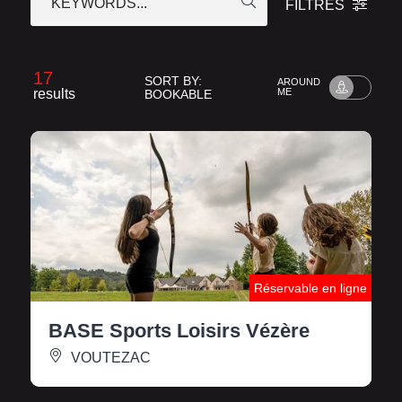
KEYWORDS...
FILTRES
17
SORT BY:
AROUND
results
ME
BOOKABLE
Réservable en ligne
BASE Sports Loisirs Vézère
VOUTEZAC