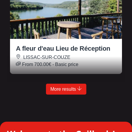
A fleur d'eau Lieu de Réception
LISSAC-SUR-COUZE
From
700.00€
- Basic price
More results