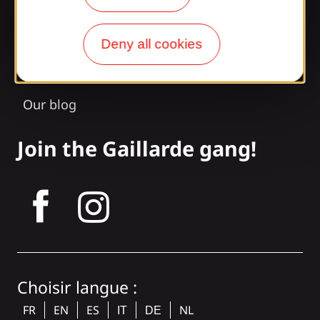
Our opening times
Deny all cookies
Access and transport
Our brochures
Our blog
Join the Gaillarde gang!
tagram
Choisir langue :
FR
EN
ES
NL
IT
DE