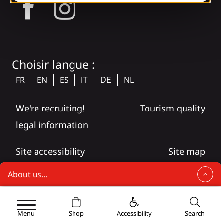
tagram
Choisir langue :
FR
EN
ES
NL
IT
DE
We're recruiting!
Tourism quality
legal information
Site accessibility
Site map
About us...
The tourist office
Contact the team
Menu
Shop
Accessibility
Search