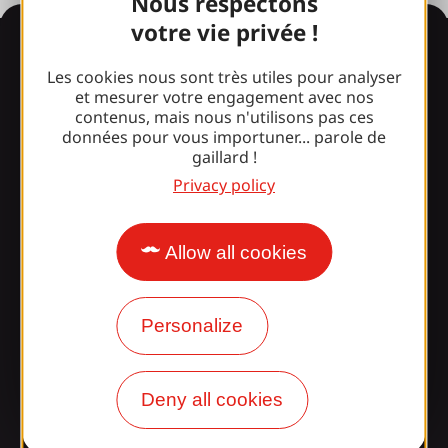
Nous respectons
votre vie privée !
Information
Les cookies nous sont très utiles pour analyser
et mesurer votre engagement avec nos
contenus, mais nous n'utilisons pas ces
Surprised by our design?
données pour vous importuner... parole de
gaillard !
Privacy policy
Our opening times
Access and transport
Allow all cookies
Our brochures
Our blog
Personalize
Join the Gaillarde gang!
Deny all cookies