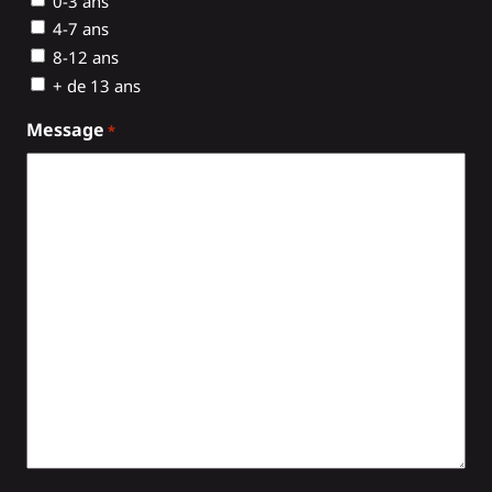
0-3 ans
4-7 ans
8-12 ans
+ de 13 ans
Message
*